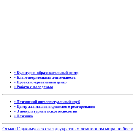
Московские лезгины отметили Яран Сувар: репортаж с Праздн
• Культурно-образовательный центр
• Благотворительная деятельность
• Проектно-креативный центр
• Работа с молодежью
• Лезгинский интеллектуальный клуб
• Центр адаптации и кризисного реагирования
• Этнокультурные психотехнологии
• Лезгинка
Осман Гаджимусаев стал двукратным чемпионом мира по боев