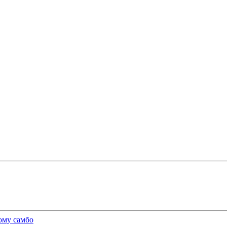
ичного концерта «Яран Сувар 2026 в Москве» в Останкино
ому самбо