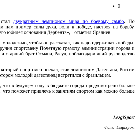
0
 стал
двукратным чемпионом мира по боевому самбо
. По
 нам пример силы духа, воли к победе, настроя на борьбу.
го юбилея основания Дербента», - отметил Яралиев.
 молодежью, чтобы он рассказал, как надо одерживать победы.
в вручил спортсмену Почетную грамоту администрации города и
 и старший брат Османа, Расул, поблагодаривший руководство
а который спортсмен поехал, став чемпионом Дагестана, России
тором молодой дагестанец встретился с бразильцем.
, что в будущем году в бюджете города предусмотрено больше
а, что поможет привлечь к занятиям спортом как можно больше
LezgiSport
Фото:
LezgiSport