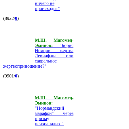
ничего не
происходит"
(8922/
0
)
М.Ш. Магомед-
Эминов:
"Борис
Немцов: жертва
Левиафана или
сакральное
жертвоприношение?"
(9901/
0
)
М.Ш. Магомед-
Эминов:
"Нормандский
марафон" через
призму
психоанализа"