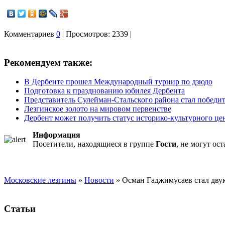
Комментариев
0
| Просмотров: 2339 |
Рекомендуем также:
В Дербенте прошел Международный турнир по дзюдо
Подготовка к празднованию юбилея Дербента
Представитель Сулейман-Стальского района стал победите
Лезгинское золото на мировом первенстве
Дербент может получить статус историко-культурного це
Информация
Посетители, находящиеся в группе
Гости
, не могут ос
Московские лезгины
»
Новости
» Осман Гаджимусаев стал дву
Статьи