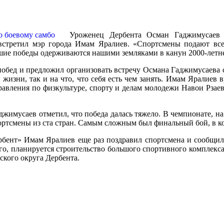
Уроженец Дербента Осман Гаджимусаев
встретил мэр города Имам Яралиев. «Спортсмены подают всем
ьшие победы одерживаются нашими земляками в канун 2000-летне
обед и предложил организовать встречу Османа Гаджимусаева с
 жизни, так и на что, что себя есть чем занять. Имам Яралие
равления по физкультуре, спорту и делам молодежи Навои Рзаев
джимусаев отметил, что победа далась тяжело. В чемпионате, н
ртсмены из ста стран. Самым сложным был финальный бой, в ко
ербент» Имам Яралиев еще раз поздравил спортсмена и сообщил
ого, планируется строительство большого спортивного комплекс
кого округа Дербента.