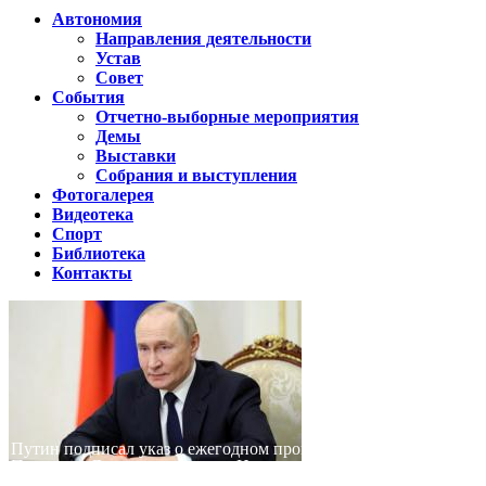
Автономия
Направления деятельности
Устав
Совет
События
Отчетно-выборные мероприятия
Демы
Выставки
Собрания и выступления
Фотогалерея
Видеотека
Спорт
Библиотека
Контакты
Путин подписал указ о ежегодном проведении недели "Народо
Помогаем Дагестану вместе с Народным фронтом
ВИДЕО Праздничного концерта «ЯРАН СУВАР 2026 в Москве