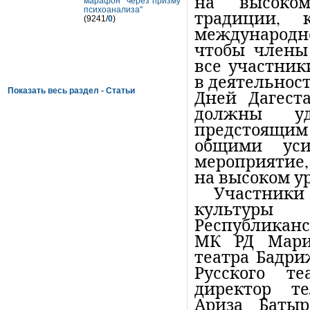
на высоком
марафон" через призму
психоанализа"
традиции, 
(9241/
0
)
международно
чтобы члены 
все участни
в деятельнос
Показать весь раздел - Статьи
Дней Дагест
должны уд
предстоящи
общими уси
мероприятие,
на высоком у
Участник
культуры
Республиканс
МК РД Марит
театра Бадри
Русского т
директор т
Ариза Батыр