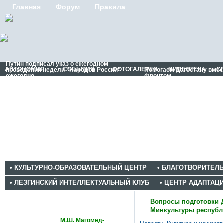
Главная
Форум
Правила
Путин подписал указ о ежегодном
АВТОНОМИЯ
СОБЫТИЯ
ФОТОГАЛЕРЕЯ
ВИДЕОТЕКА
С
проведении недели "Народов России"
Помогаем Дагестану вме
ежегодно
фронтом
• КУЛЬТУРНО-ОБРАЗОВАТЕЛЬНЫЙ ЦЕНТР
• БЛАГОТВОРИТЕЛ
• ЛЕЗГИНСКИЙ ИНТЕЛЛЕКТУАЛЬНЫЙ КЛУБ
• ЦЕНТР АДАПТАЦ
Статьи
Вопросы подготовки Д
Минкультуры республ
М.Ш. Магомед-