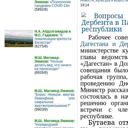
Новости
,
Культура и искусст
Эминов:
«Психология
19:14
пандемии COVID-19»
(5892/
0
)
Н.А. Абдулгамидов и
Рабочее сов
М.С. Гаджиев:
"К
локализации крепости
Дагестана и Де
Билистан"
(6275/
0
)
министерстве к
главы ведомст
М.Ш. Магомед-
«Дагестан» в До
Эминов:
"Нельзя
делать вид, что ничего
совещания было
не происходит"
(8926/
0
)
рабочая группа
проведению Дн
Министр рассказ
М.Ш. Магомед-Эминов:
состоялась в н
"Борис Немцов: жертва
Левиафана или
решению орган
сакральное
жертвоприношение?"
встречи с чле
(9903/
0
)
республике.
Бутаева от
М.Ш. Магомед-Эминов:
"Нормандский