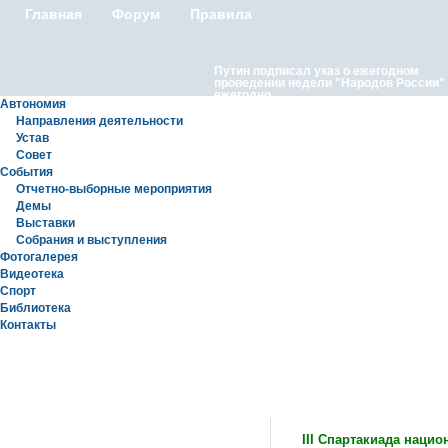
Главная
Форум
Правила
Путин подписал указ о ежегодном
проведении недели "Народов России"
ежегодно
Автономия
Направления деятельности
Устав
Совет
События
Отчетно-выборные мероприятия
Демы
Выставки
Московские лезгины отметили Яран С
Собрания и выступления
репортаж с Праздничного концерта «Я
Сувар 2026 в Москве» в Останкино
Фотогалерея
Видеотека
Спорт
Библиотека
Контакты
Статьи
III Спартакиада наци