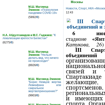
Москвы
М.Ш. Магомед-
Новости
,
Спорт
,
НКА «Москов
Эминов:
«Психология
12:43
пандемии COVID-19»
(5892/
0
)
6 июн
Н.А. Абдулгамидов и М.С. Гаджиев:
"К
«Янт
стадионе
локализации крепости Билистан"
Катукова, 26
(6275/
0
)
III Спарт
М.Ш. Магомед-
объединений
Эминов:
"Нельзя
делать вид, что ничего
организо
не происходит"
национально
(8926/
0
)
связей и 
Спартакиад
М.Ш. Магомед-Эминов:
желающие,
"Борис Немцов: жертва
Левиафана или
спортсмено
сакральное
региональных
жертвоприношение?"
(9903/
0
)
и имеющих 
спорта. Орга
М.Ш. Магомед-Эминов: