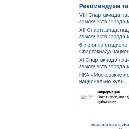
Рекомендуем та
VIII Спартакиада н
землячеств города М
XII Cпартакиада на
землячеств города М
6 июня на стадионе 
Спартакиада национа
XI Cпартакиада нац
землячеств города М
НКА «Московские ле
национально-куль ...
Информация
Посетители, наход
публикации.
Московские лезгины
»
Но