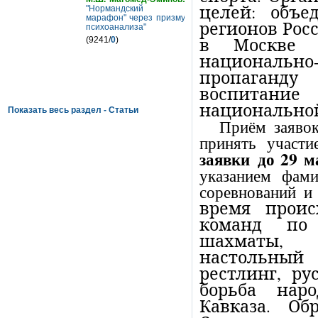
целей: объе
"Нормандский
марафон" через призму
регионов Рос
психоанализа"
в Москве р
(9241/
0
)
национальн
пропаганду
воспитани
национально
Показать весь раздел - Статьи
Приём заяво
принять участ
заявки до 29 м
указанием фами
соревнований и
время проис
команд по
шахматы, 
настольный
рестлинг, ру
борьба нар
Кавказа. О