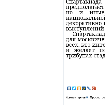
Спартакиада
предполагает
но и иные 
национально
декоративн
выступлений 
Спартакиа
для москвиче
всех, кто ин
и желает по
трибунах ста
Комментариев
0
| Просмотров