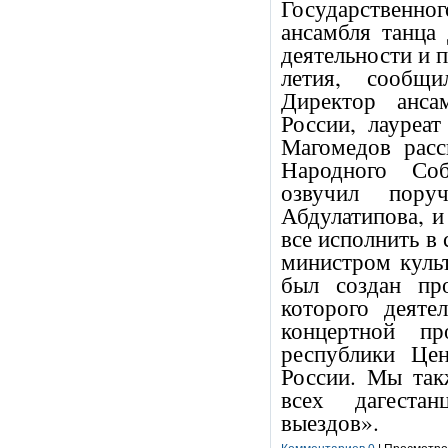
Государственн
ансамбля танца
деятельности и 
летия, сообщ
Директор анса
России, лауреа
Магомедов расс
Народного Соб
озвучил пору
Абдулатипова, и
все исполнить в
министром культ
был создан пр
которого деяте
концертной п
республики Це
России. Мы так
всех дагестан
выездов».