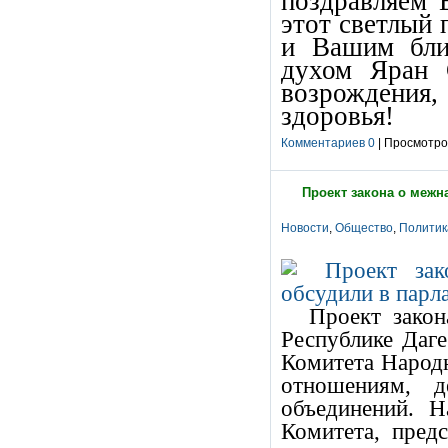
поздравляем 
этот светлый
и Вашим бли
духом Яран 
возрождения
здоровья!
Комментариев 0
| Просмотров
Проект закона о межн
Новости
,
Общество
,
Политик
Проект зако
Республике Даге
Комитета Народ
отношениям, д
объединений. Н
Комитета, пред