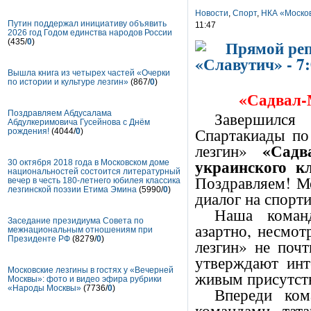
Новости
,
Спорт
,
НКА «Москов
Путин поддержал инициативу объявить
11:47
2026 год Годом единства народов России
(435/
0
)
Вышла книга из четырех частей «Очерки
по истории и культуре лезгин»
(867/
0
)
«Садвал-М
Завершился
Поздравляем Абдусалама
Абдулкеримовича Гусейнова с Днём
Спартакиады по
рождения!
(4044/
0
)
«Садв
лезгин»
украинского к
30 октября 2018 года в Московском доме
национальностей состоится литературный
Поздравляем! М
вечер в честь 180-летнего юбилея классика
лезгинской поэзии Етима Эмина
(5990/
0
)
диалог на спорти
Наша команд
Заседание президиума Совета по
азартно, несмот
межнациональным отношениям при
Президенте РФ
(8279/
0
)
лезгин» не поч
утверждают инт
Московские лезгины в гостях у «Вечерней
живым присутс
Москвы»: фото и видео эфира рубрики
Впереди ком
«Народы Москвы»
(7736/
0
)
командами тат