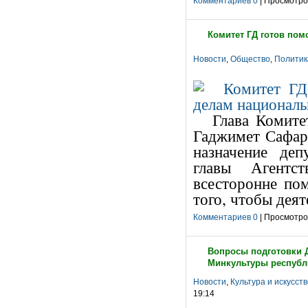
Комментариев 0
| Просмотров
Комитет ГД готов пом
Новости
,
Общество
,
Политик
Глава Комите
Гаджимет Сафара
назначение де
главы Агентс
всесторонне по
того, чтобы дея
Комментариев 0
| Просмотров
Вопросы подготовки Д
Минкультуры республ
Новости
,
Культура и искусст
19:14