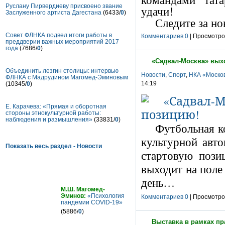
Руслану Пирвердиеву присвоено звание
удачи!
Заслуженного артиста Дагестана
(6433/
0
)
Следите за н
Совет ФЛНКА подвел итоги работы в
Комментариев 0
| Просмотров
преддверии важных мероприятий 2017
года
(7686/
0
)
«Садвал-Москва» вых
Объединить лезгин столицы: интервью
Новости
,
Спорт
,
НКА «Москов
ФЛНКА с Мадрудином Магомед-Эминовым
14:19
(10345/
0
)
Е. Карачева: «Прямая и оборотная
стороны этнокультурной работы:
наблюдения и размышления»
(33831/
0
)
Футбольная к
культурной авт
Показать весь раздел - Новости
стартовую поз
выходит на поле
Статьи
день…
М.Ш. Магомед-
Эминов:
«Психология
Комментариев 0
| Просмотров
пандемии COVID-19»
(5886/
0
)
Выставка в рамках пр