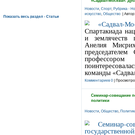
«Садвал-Москва»: дуб
Новости
,
Спорт
,
Рубрика - Н
искусство
,
Общество
| Автор
Показать весь раздел - Статьи
Спартакиада на
и землячеств 
Анелия Мисрих
председателем
профессором
поинтересовала
команды «Садв
Комментариев 0
| Просмотров
Семинар-совещание п
политики
Новости
,
Общество
,
Политик