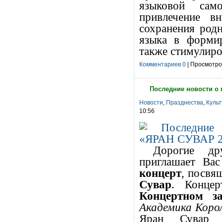
языковой само
привлечение в
сохранения род
языка в форми
также стимулиро
Комментариев 0
| Просмотров
Последние новости о 
Новости
,
Празднества
,
Культ
10:56
Дорогие др
приглашает Ва
концерт
, посвя
Сувар
. Конце
Концертном з
Академика Королё
Яран Сувар