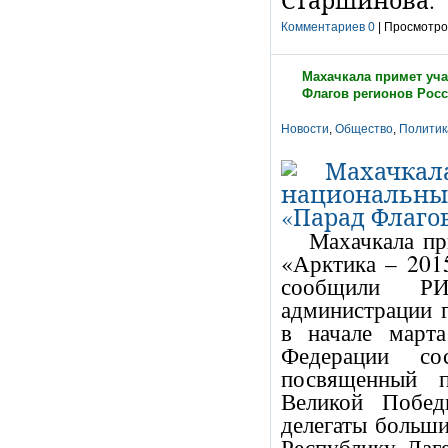
Старшинова.
Комментариев 0
| Просмотров
Махачкала примет уча
Флагов регионов Рос
Новости
,
Общество
,
Политик
Махачкала пр
«Арктика – 201
сообщили РИ
администрации г
в начале март
Федерации со
посвященный п
Великой Побед
делегаты больши
Республику Даг