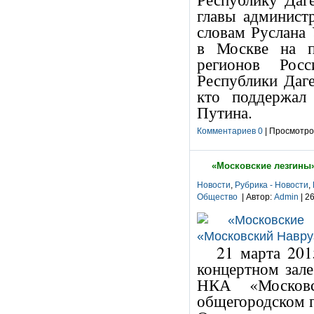
главы админист
словам Руслана 
в Москве на п
регионов Рос
Республики Даге
кто поддержал
Путина.
Комментариев 0
| Просмотров
«Московские лезгины»
Новости
,
Рубрика - Новости
,
Общество
| Автор:
Admin
| 2
21 марта 201
концертном зал
НКА «Московс
общегородском п