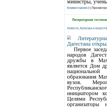
министры, учены
Комментариев 0
| Просмотров
Литературная гостина
Новости
,
Культура и искусст
Первое засед
народов Дагес
дружбы в Маха
является Дом д
национальной
образования Мах
вузов. Мер
Республиканс
инициатором к
Целями Респуб
организаторы 