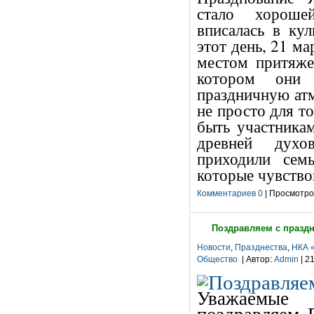
стало хороше
вписалась в ку
этот день, 21 м
местом притяже
котором они 
праздничную ат
не просто для т
быть участникам
древней духо
приходили сем
которые чувство
Комментариев 0
| Просмотров
Поздравляем с празд
Новости
,
Празднества
,
НКА 
Общество
| Автор:
Admin
| 2
Уважаемые 