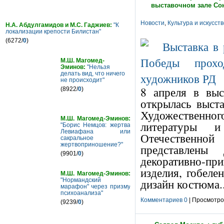
выставочном зале Со
Новости
,
Культура и искусст
Н.А. Абдулгамидов и М.С. Гаджиев:
"К
локализации крепости Билистан"
(6272/
0
)
М.Ш. Магомед-
Эминов:
"Нельзя
делать вид, что ничего
не происходит"
8 апреля в вы
(8922/
0
)
открылась выста
Художественн
М.Ш. Магомед-Эминов:
литературы 
"Борис Немцов: жертва
Левиафана или
Отечественно
сакральное
жертвоприношение?"
представлены 
(9901/
0
)
декоративно-п
изделия, гобеле
М.Ш. Магомед-Эминов:
дизайн костюма..
"Нормандский
марафон" через призму
психоанализа"
Комментариев 0
| Просмотров
(9239/
0
)