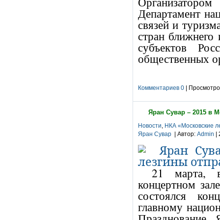
Организатором
Департамент на
связей и туризм
стран ближнего 
субъектов Рос
общественных о
Комментариев 0
| Просмотров
Яран Сувар – 2015 в 
Новости
,
НКА «Московские л
Яран Сувар
| Автор:
Admin
| 
21 марта, в
концертном зал
состоялся кон
главному национ
Празднование 