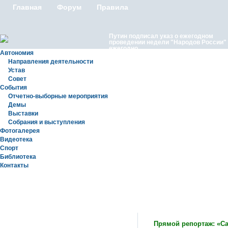
Главная
Форум
Правила
Путин подписал указ о ежегодном
проведении недели "Народов России"
ежегодно
Автономия
Направления деятельности
Устав
Совет
События
Отчетно-выборные мероприятия
Демы
Выставки
Московские лезгины отметили Яран С
Собрания и выступления
репортаж с Праздничного концерта «Я
Сувар 2026 в Москве» в Останкино
Фотогалерея
Видеотека
Спорт
Библиотека
Контакты
Новости
Прямой репортаж: «Сад