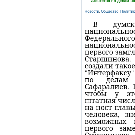
Агентства по делам н
Новости
,
Общество
,
Политик
В думс
национальн
Федеральн
национальнос
первого замг
Старшинова.
создали такое
"Интерфаксу"
по делам 
Сафаралиев. 
чтобы у эт
штатная числ
на пост главы
человека, эн
возможных 
первого зам