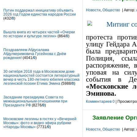
Новости
,
Общество
| Автор:
Путин поддержал инициативу объявить
2026 год Годом единства народов России
(432/
0
)
Вышла книга из четырех частей «Очерки
протеста проти
по истории и культуре лезгин»
(864/
0
)
улицу Гейдара А
была предварит
Поздравляем Абдусалама
Абдулкеримовича Гусейнова с Днём
Полиция, ссы
рождения!
(4041/
0
)
распоряжение, 
уповая на сил
30 октября 2018 года в Московском доме
национальностей состоится литературный
события в Д
вечер в честь 180-летнего юбилея классика
лезгинской поэзии Етима Эмина
(5988/
0
)
«Московские л
Эминова.
Заседание президиума Совета по
межнациональным отношениям при
Комментариев 0
| Просмотров
Президенте РФ
(8276/
0
)
Заявление Орг
Московские лезгины в гостях у «Вечерней
Москвы»: фото и видео эфира рубрики
«Народы Москвы»
(7731/
0
)
Новости
,
Общество
| Автор: