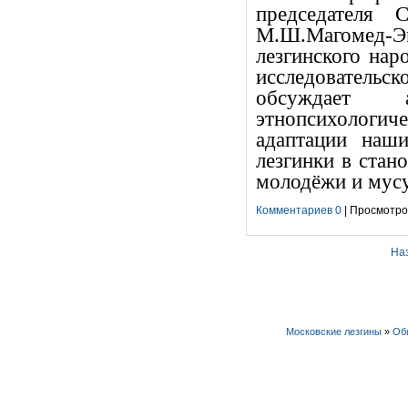
председателя 
М.Ш.Магомед
лезгинского нар
исследовательс
обсуждает 
этнопсихологич
адаптации наш
лезгинки в стан
молодёжи и мусу
Комментариев 0
| Просмотров
На
Московские лезгины
»
Об