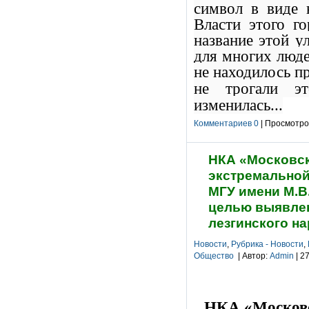
символ в виде 
Власти этого го
название этой у
для многих людей
не находилось п
не трогали э
изменилась...
Комментариев 0
| Просмотров
НКА «Московск
экстремальной
МГУ имени М.В
целью выявлен
лезгинского н
Новости
,
Рубрика - Новости
,
Общество
| Автор:
Admin
| 2
НКА «Московс