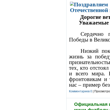
Дорогие ве
Уважаемые 
Сердечно 
Победы в Велико
Низкий пок
жизнь за побе
признательнос
тех, кто отстоя
и всего мира.
фронтовикам и 
нас – пример бе
Комментариев 0
| Просмотров
Официальная ц
мини-футболу 