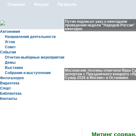
Главная
Форум
Правила
Путин подписал указ о ежегодном
проведении недели "Народов России"
ежегодно
Автономия
Направления деятельности
Устав
Совет
События
Отчетно-выборные мероприятия
Демы
Выставки
Московские лезгины отметили Яран С
Собрания и выступления
репортаж с Праздничного концерта «Я
Сувар 2026 в Москве» в Останкино
Фотогалерея
Видеотека
Спорт
Библиотека
Контакты
Новости
Митинг сорван,