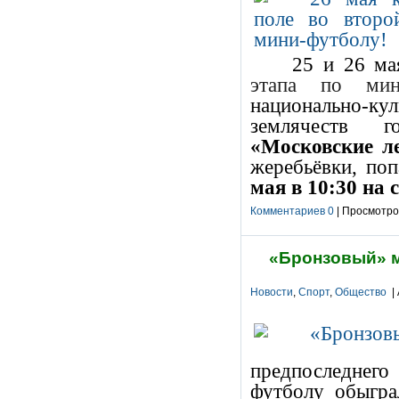
25 и 26 ма
этапа по мин
национально-ку
землячеств 
«Московские л
жеребьёвки, по
мая в 10:30 на 
Комментариев 0
| Просмотров
«Бронзовый» 
Новости
,
Спорт
,
Общество
| 
предпоследнег
футболу обыгра