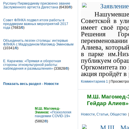
Руслану Пирвердиеву присвоено звание
Заслуженного артиста Дагестана
(6430/
0
)
Нашумевше
Советской в ул
Совет ФЛНКА подвел итоги работы в
преддверии важных мероприятий 2017
имеет своё про
года
(7683/
0
)
Решения Гор
переименовани
Объединить лезгин столицы: интервью
ФЛНКА с Мадрудином Магомед-Эминовым
Алиева, который
(10341/
0
)
в парке им.Ни
публикуем обращ
Е. Карачева: «Прямая и оборотная
стороны этнокультурной работы:
Оргкомитета по 
наблюдения и размышления»
(33828/
0
)
акция пройдёт в
Комментариев 1
| Просмотров
Показать весь раздел - Новости
М.Ш. Магомед-
Статьи
Гейдар Алиев»
М.Ш. Магомед-
Эминов:
«Психология
Новости
,
Статьи
,
Общество
|
пандемии COVID-19»
(5882/
0
)