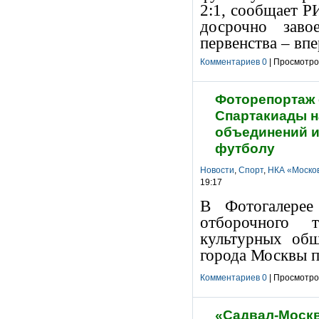
2:1, сообщает Р
досрочно заво
первенства – впе
Комментариев 0
| Просмотров
Фоторепортаж 
Спартакиады 
объединений и
футболу
Новости
,
Спорт
,
НКА «Москов
19:17
В Фотогалерее
отборочного 
культурных общ
города Москвы п
Комментариев 0
| Просмотров
«Садвал-Москв