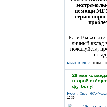
экстремальн
помощи МГУ
серию опрос
проблем
Если Вы хотите 
личный вклад в
пожалуйста, пр
по а
Комментариев 0
| Просмотров
26 мая команд
второй отборо
футболу!
Новости
,
Спорт
,
НКА «Москов
12:39