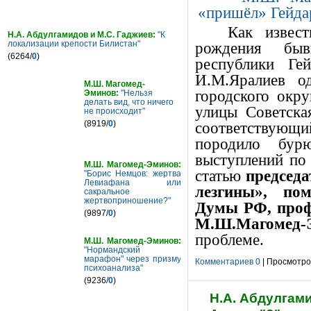
Как извес
Н.А. Абдулгамидов и М.С. Гаджиев:
"К
локализации крепости Билистан"
рождения быв
(6264/
0
)
республики Ге
И.М.Яралиев о
М.Ш. Магомед-
городского окр
Эминов:
"Нельзя
делать вид, что ничего
улицы Советска
не происходит"
(8919/
0
)
соответствующ
породило бур
выступлений по
М.Ш. Магомед-Эминов:
статью
председ
"Борис Немцов: жертва
Левиафана или
лезгины», пом
сакральное
жертвоприношение?"
Думы РФ, проф
(9897/
0
)
М.Ш.Магомед-
проблеме.
М.Ш. Магомед-Эминов:
"Нормандский
марафон" через призму
Комментариев 0
| Просмотров
психоанализа"
(9236/
0
)
Н.А. Абдулгам